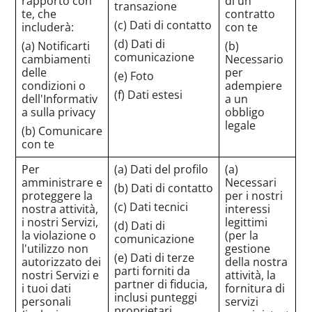
rapporto con
di un
transazione
te, che
contratto
(c) Dati di contatto
includerà:
con te
(d) Dati di
(a) Notificarti
(b)
comunicazione
cambiamenti
Necessario
delle
per
(e) Foto
condizioni o
adempiere
(f) Dati estesi
dell'Informativ
a un
a sulla privacy
obbligo
legale
(b) Comunicare
con te
Per
(a) Dati del profilo
(a)
amministrare e
Necessari
(b) Dati di contatto
proteggere la
per i nostri
(c) Dati tecnici
nostra attività,
interessi
i nostri Servizi,
legittimi
(d) Dati di
la violazione o
(per la
comunicazione
l'utilizzo non
gestione
(e) Dati di terze
autorizzato dei
della nostra
parti forniti da
nostri Servizi e
attività, la
partner di fiducia,
i tuoi dati
fornitura di
inclusi punteggi
personali
servizi
proprietari,