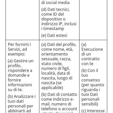
di social media
(d) Dati tecnici,
come ID del
dispositivo o
indirizzo IP, inclusi
i timestamp
(e) Dati estesi
Per fornirti i
(a) Dati del profilo,
(a)
Servizi, ad
come nome, età,
Esecuzione
esempio:
orientamento
di un
sessuale, razza,
contratto
(a) Gestire un
stato civile,
con te
profilo,
numero di figli,
rispondere a
(b) Con il
località, data di
domande e
tuo
nascita, luogo di
fornire
consenso
nascita (se
informazioni
(per quanto
applicabile)
su di te.
riguarda i
(b) Dati di contatto
tuoi Dati
(b) Analizzare i
come indirizzo e-
personali
tuoi dati
mail, numero di
sensibili)
personali per
telefono o account
abbinarti ad
(c) Interesse