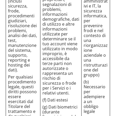
(inclusi
amministrat
segnalazioni di
sicurezza,
ivi e IT, la
problemi,
frode,
sicurezza
informazioni
procedimenti
informatica,
demografiche, dati
giudiziari,
per
di utilizzo e altre
risoluzione dei
prevenire
informazioni
problemi,
frodi e nel
utilizzate per
analisi dei dati,
contesto di
determinare se il
test,
una
tuo account viene
manutenzione
riorganizzaz
utilizzato in modo
del sistema,
ione
improprio, è
supporto,
aziendale o
accessibile da
reporting e
una
terze parti non
hosting dei
ristrutturazi
autorizzate o
dati).
one del
rappresenta un
gruppo)
Per qualsiasi
rischio di
procedimento
(b)
sicurezza o frode
legale, questi
Necessario
per i Servizi o i
diritti possono
per
relativi utenti.
essere
adempiere
(f) Dati estesi
esercitati dal
a un
Titolare del
obbligo
(g) Dati biometrici
trattamento e
legale
(durante