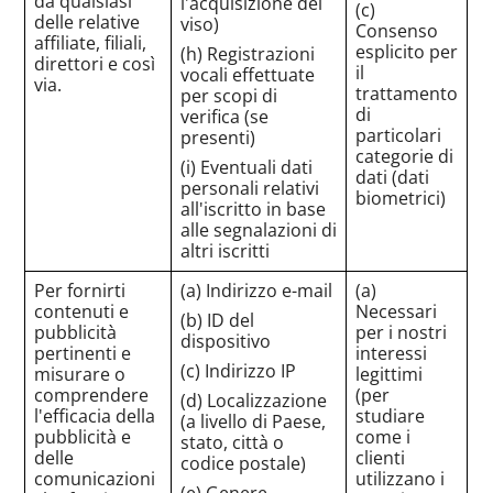
da qualsiasi
l'acquisizione del
(c)
delle relative
viso)
Consenso
affiliate, filiali,
esplicito per
(h) Registrazioni
direttori e così
il
vocali effettuate
via.
trattamento
per scopi di
di
verifica (se
particolari
presenti)
categorie di
(i) Eventuali dati
dati (dati
personali relativi
biometrici)
all'iscritto in base
alle segnalazioni di
altri iscritti
Per fornirti
(a) Indirizzo e-mail
(a)
contenuti e
Necessari
(b) ID del
pubblicità
per i nostri
dispositivo
pertinenti e
interessi
(c) Indirizzo IP
misurare o
legittimi
comprendere
(per
(d) Localizzazione
l'efficacia della
studiare
(a livello di Paese,
pubblicità e
come i
stato, città o
delle
clienti
codice postale)
comunicazioni
utilizzano i
(e) Genere