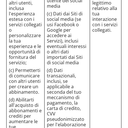
utente dei social
altri utenti,
legittimo
media
inclusa
relativo alla
l'esperienza
(c) Dati dai Siti di
tua
estesa con i
social media (se
interazione
servizi collegati
usi Facebook o
con i servizi
o
Google per
collegati.
personalizzare
accedere ai
la tua
Servizi), inclusi
esperienza e le
eventuali interessi
opportunità di
o altri dati
fornitura del
importati dai Siti
servizio;
di social media
(c) Permetterti
(d) Dati
di comunicare
transazionali,
con altri utenti
inclusi, se
per creare un
applicabile a
abbinamento.
seconda del tuo
meccanismo di
(d) Abilitarti
pagamento, la
all'acquisto di
carta di credito,
abbonamenti e
CVV
crediti per
pseudonimizzato
aumentare le
per l'elaborazione
tue